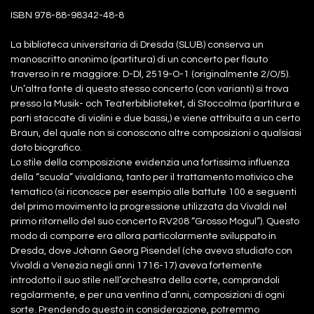
ISBN 978-88-98342-48-8
La biblioteca universitaria di Dresda (SLUB) conserva un
manoscritto anonimo (partitura) di un concerto per flauto
traverso in re maggiore: D-Dl, 2519-O-1 (originalmente 2/O/5).
Un’altra fonte di questo stesso concerto (con varianti) si trova
presso la Musik- och Teaterbiblioteket, di Stoccolma (partitura e
parti staccate di violini e due bassi,) e viene attribuita a un certo
Braun, del quale non si conoscono altre composizioni o qualsiasi
dato biografico.
Lo stile della composizione evidenzia una fortissima influenza
della “scuola” vivaldiana, tanto per il trattamento motivico che
tematico (si riconosce per esempio alle battute 100 e seguenti
del primo movimento la progressione utilizzata da Vivaldi nel
primo ritornello del suo concerto RV208 “Grosso Mogul”). Questo
modo di comporre era allora particolarmente sviluppato in
Dresda, dove Johann Georg Pisendel (che aveva studiato con
Vivaldi a Venezia negli anni 1716-17) aveva fortemente
introdotto il suo stile nell’orchestra della corte, comprandoli
regolarmente, e per una ventina d’anni, composizioni di ogni
sorte. Prendendo questo in considerazione, potremmo