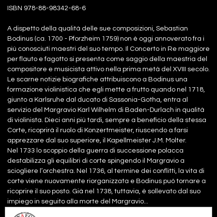
ISBN 978-88-98342-68-6
A dispetto della qualità delle sue composizioni, Sebastian
Bodinus (ca. 1700 - Pforzheim 1759) non è oggi annoverato fra i
più conosciuti maestri del suo tempo. Il Concerto in Re maggiore
per flauto e fagotto si presenta come saggio della maestria del
compositore e musicista attivo nella prima metà del XVIII secolo.
Le scarne notizie biografiche attribuiscono a Bodinus una
formazione violinistica che egli mette a frutto quando nel 1718,
giunto a Karlsruhe dal ducato di Sassonia-Gotha, entra al
servizio del Margravio Karl Wilhelm di Baden-Durlach in qualità
di violinista. Dieci anni più tardi, sempre a beneficio della stessa
Corte, ricoprirà il ruolo di Konzertmeister, riuscendo a farsi
apprezzare dal suo superiore, il Kapellmeister J.M. Molter.
Nel 1733 lo scoppio della guerra di successione polacca
destabilizza gli equilibri di corte spingendo il Margravio a
sciogliere l’orchestra. Nel 1736, al termine dei conflitti, la vita di
corte viene nuovamente riorganizzata e Bodinus può tornare a
ricoprire il suo posto. Già nel 1738, tuttavia, è sollevato dal suo
impiego in seguito alla morte del Margravio...