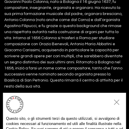
Giovanni Paolo Colonna, nato a Bologna il 16 giugno 1637, fu
compositore, insegnante, organista e organaro. Ha ricevuto la
sua prima formazione musicale dal padre, organaro bresciano,
Antonio Colonna (noto anche come dal Corno) e dall’organista
Agostino Filipucci, e fu grazie a questo background che rimase
una rispettata autorità nella costruzione di organi per tutta la
vita. Intorno al 1656 Colonna si trasferì a Roma per studiare
composizione con Orazio Benevoli, Antonio Maria Abbatini e
Giacomo Carissimi, acquisendo in particolare le capacità per
scrivere grandi opere per cori multipli, che sarebbero diventate
un segno distintivo dei suoi ultimi anni. Ritornato a Bologna nel
1658, iniziò a farsi un nome come compositore, tanto che l’anno
successivo venne nominato secondo organista presso la
Basilica di San Petronio. Questa rimarrà il centro di attività per il
resto della sua vita.
Files:
Partitura
10,00€
Aggiungi al carrello
Questo sito, o gli strumenti terzi da questo utilizzati, si avvalgono di
Parti
10,00€
cookies necessari al funzionamento ed utili alle finalità illustrate nella
Aggiungi al carrello
Cookie Policy. Se vuoi saperne di più o negare il consenso a tutti o ad