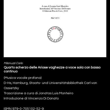
Milanuzzi Carlo
Quarto scherzo delle Ariose vaghezze a voce sola con basso
continuo
(Musica vocale profana)
D-Hs, Hamburg, Staats- und Universitätsbibliothek Carl von
Ossietzky
Trascrizione a cura di Jonatas Luis Monteiro
Introduzione di Vincenzo Di Donato
ISMN 979-0-705102-52-9