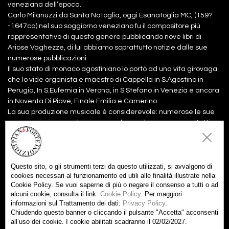
veneziana dell’epoca.
Carlo Milanuzzi da Santa Natoglia, oggi Esanatoglia MC, (159?
-1647ca) nel suo soggiorno veneziano fu il compositore più
rappresentativo di questo genere pubblicando nove libri di
Ariose Vaghezze, di lui abbiamo soprattutto notizie dalle sue
numerose pubblicazioni:
Il suo stato di monaco agostiniano lo portò ad una vita girovaga
che lo vide organista e maestro di Cappella in S.Agostino in
Perugia, In S.Eufemia in Verona, in S.Stefano in Venezia e ancora
in Noventa Di Piave, Finale Emilia e Camerino.
La sua produzione musicale è considerevole: numerose le sue
composizioni sacre che comprendono salmi, messe, mottetti e
una compieta; in queste il nuovo stile seicentesco fonde la
cantabilità della lauda romana all’affettività del nuovo
linguaggio monteverdiano.
Questo sito, o gli strumenti terzi da questo utilizzati, si avvalgono di
cookies necessari al funzionamento ed utili alle finalità illustrate nella
Cookie Policy. Se vuoi saperne di più o negare il consenso a tutti o ad
Files:
alcuni cookie, consulta il link:
Cookie Policy
. Per maggiori
Partitura
7,00€
informazioni sul Trattamento dei dati:
Privacy Policy
.
Aggiungi al carrello
Chiudendo questo banner o cliccando il pulsante "Accetta" acconsenti
all’uso dei cookie. I cookie abilitati scadranno il 02/02/2027.