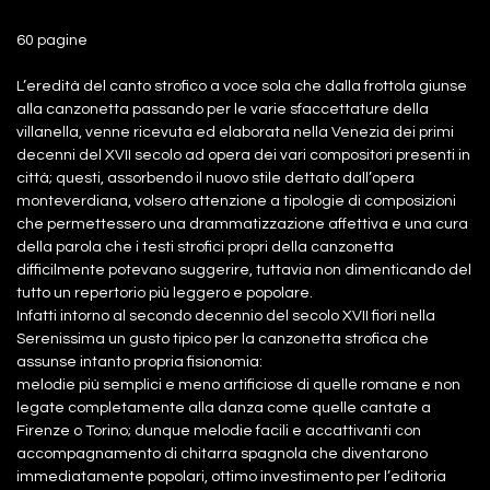
60 pagine
L’eredità del canto strofico a voce sola che dalla frottola giunse
alla canzonetta passando per le varie sfaccettature della
villanella, venne ricevuta ed elaborata nella Venezia dei primi
decenni del XVII secolo ad opera dei vari compositori presenti in
città; questi, assorbendo il nuovo stile dettato dall’opera
monteverdiana, volsero attenzione a tipologie di composizioni
che permettessero una drammatizzazione affettiva e una cura
della parola che i testi strofici propri della canzonetta
difficilmente potevano suggerire, tuttavia non dimenticando del
tutto un repertorio più leggero e popolare.
Infatti intorno al secondo decennio del secolo XVII fiorì nella
Serenissima un gusto tipico per la canzonetta strofica che
assunse intanto propria fisionomia:
melodie più semplici e meno artificiose di quelle romane e non
legate completamente alla danza come quelle cantate a
Firenze o Torino; dunque melodie facili e accattivanti con
accompagnamento di chitarra spagnola che diventarono
immediatamente popolari, ottimo investimento per l’editoria