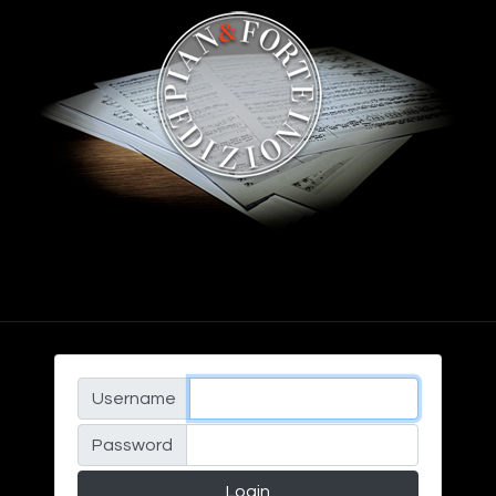
Username
Password
Login