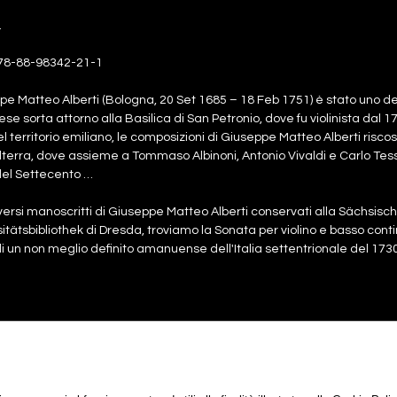
.
78-88-98342-21-1
e Matteo Alberti (Bologna, 20 Set 1685 – 18 Feb 1751) è stato uno deg
se sorta attorno alla Basilica di San Petronio, dove fu violinista dal 1
del territorio emiliano, le composizioni di Giuseppe Matteo Alberti risc
ilterra, dove assieme a Tommaso Albinoni, Antonio Vivaldi e Carlo Tessari
el Settecento …
iversi manoscritti di Giuseppe Matteo Alberti conservati alla Sächsis
itätsbibliothek di Dresda, troviamo la Sonata per violino e basso cont
i un non meglio definito amanuense dell'Italia settentrionale del 173
rtitura
4,00€