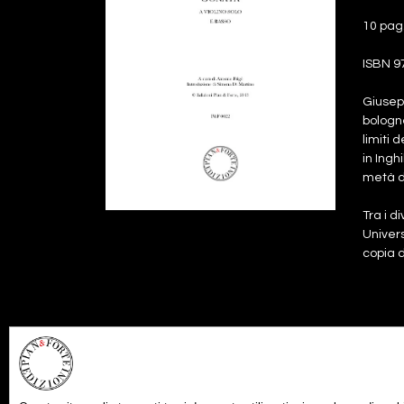
10 pag
ISBN 9
Giusepp
bologne
limiti 
in Ingh
metà d
Tra i d
Univers
copia d
Files:
pa