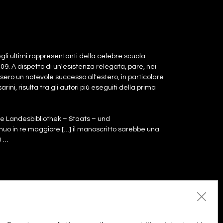
li ultimi rappresentanti della celebre scuola
709. A dispetto di un'esistenza relegata, pare, nei
ossero un notevole successo all'estero, in particolare
ni, risulta tra gli autori più eseguiti della prima
che Landesbibliothek – Staats – und
inuo in re maggiore […] il manoscritto sarebbe una
0 …
Aggiungi al carrello