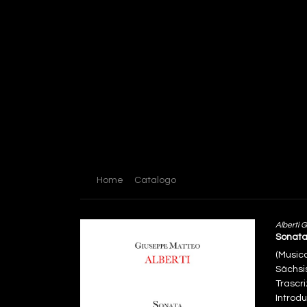
Home
Catalogo
Alberti 
Sonata 
(Music
Sächsi
Trascri
Introdu