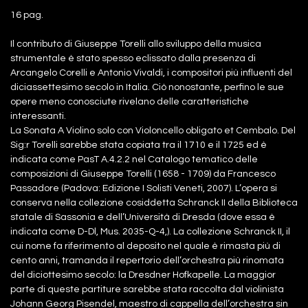
16 pag.
Il contributo di Giuseppe Torelli allo sviluppo della musica
strumentale è stato spesso eclissato dalla presenza di
Arcangelo Corelli e Antonio Vivaldi, i compositori più influenti del
diciassettesimo secolo in Italia. Ciò nonostante, perfino le sue
opere meno conosciute rivelano delle caratteristiche
interessanti.
La Sonata A Violino solo con Violoncello obligato et Cembalo. Del
Sig:r Torelli sarebbe stata copiata tra il 1710 e il 1725 ed è
indicata come PasT A.4.2.2 nel Catalogo tematico delle
composizioni di Giuseppe Torelli (1658 - 1709) da Francesco
Passadore (Padova: Edizione I Solisti Veneti, 2007). L’opera si
conserva nella collezione cosiddetta Schranck II della Biblioteca
statale di Sassonia e dell’Università di Dresda (dove essa è
indicata come D-Dl, Mus. 2035-Q-4,). La collezione Schranck II, il
cui nome fa riferimento al deposito nel quale è rimasta più di
cento anni, tramanda il repertorio dell’orchestra più rinomata
del diciottesimo secolo: la Dresdner Hofkapelle. La maggior
parte di queste partiture sarebbe stata raccolta dal violinista
Johann Georg Pisendel, maestro di cappella dell’orchestra sin