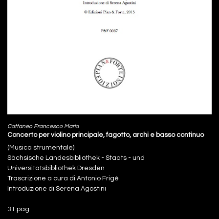
Cattaneo Francesco Maria
Concerto per violino principale, fagotto, archi e basso continuo
(Musica strumentale)
Sächsische Landesbibliothek - Staats - und
Universitätsbibliothek Dresden
Trascrizione a cura di Antonio Frigé
Introduzione di Serena Agostini
31 pag