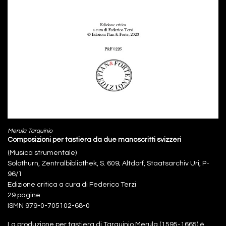
Merula Tarquinio
Composizioni per tastiera da due manoscritti svizzeri
(Musica strumentale)
Solothurn, Zentralbibliothek, S. 609; Altdorf, Staatsarchiv Uri, P-
96/1
Edizione critica a cura di Federico Terzi
29 pagine
ISMN 979-0-705102-68-0
La produzione per tastiera di Tarquinio Merula (1595-1665) è