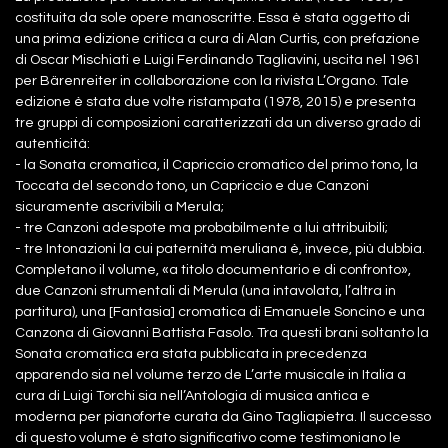
costituita da sole opere manoscritte. Essa è stata oggetto di
una prima edizione critica a cura di Alan Curtis, con prefazione
di Oscar Mischiati e Luigi Ferdinando Tagliavini, uscita nel 1961
per Bärenreiter in collaborazione con la rivista L’Organo. Tale
edizione è stata due volte ristampata (1978, 2015) e presenta
tre gruppi di composizioni caratterizzati da un diverso grado di
autenticità:
- la Sonata cromatica, il Capriccio cromatico del primo tono, la
Toccata del secondo tono, un Capriccio e due Canzoni
sicuramente ascrivibili a Merula;
- tre Canzoni adespote ma probabilmente a lui attribuibili;
- tre Intonazioni la cui paternità meruliana è, invece, più dubbia.
Completano il volume, «a titolo documentario e di confronto»,
due Canzoni strumentali di Merula (una intavolata, l’altra in
partitura), una [Fantasia] cromatica di Emanuele Soncino e una
Canzona di Giovanni Battista Fasolo. Tra questi brani soltanto la
Sonata cromatica era stata pubblicata in precedenza
apparendo sia nel volume terzo de L’arte musicale in Italia a
cura di Luigi Torchi sia nell’Antologia di musica antica e
moderna per pianoforte curata da Gino Tagliapietra. Il successo
di questo volume è stato significativo come testimoniano le