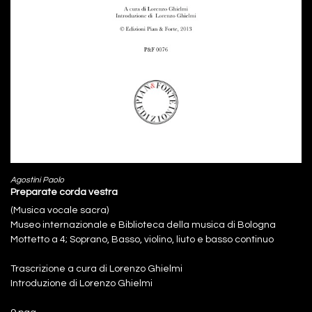
Agostini Paolo
Preparate corda vestra
(Musica vocale sacra)
Museo internazionale e Biblioteca della musica di Bologna
Mottetto a 4; Soprano, Basso, violino, liuto e basso continuo
Trascrizione a cura di Lorenzo Ghielmi
Introduzione di Lorenzo Ghielmi