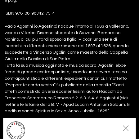
9 pag.
ISBN 978-88-98342-75-4
Paolo Agostini (o Agostino) nacque intorno al 1583 a Vallerano,
vicino a Viterbo. Divenne studente di Giovanni Bernardino
Nanino, di cui più tardi sposò la figlia. Ricoprì una serie di
incarichi in differenti chiese romane dal 1607 al 1626, quando
succedette a Vincenzo Ugolini come maestro della Cappella
Giulia nella Basilica di San Pietro.
Tutta la sua musica oggi nota è musica sacra. Agostini ebbe
fama di grande contrappuntista, usando una severa tecnica
contrappuntistica e differenti espedienti canonici. Il mottetto
“Preparate corda vestra” fu pubblicato nella raccolta “Sacri
affetti contesti da diversi eccelentissimi autori Raccolti da
Francesco Sammaruco Romano A 2. A 3. A 4. è Aggiuntui (sic)
nel fine le letanie della B. V. - Apud Lucam Antonium Soldum. In
aedibus sancti Spiritus in Saxia. Anno. Jubbilei. 1625”...
Files:
partitura
2,50€