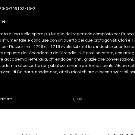
79-0-705102-19-2
ine
ata è una delle opere più lunghe del repertorio composto per Ruspoli. 
a strumentale e concluse con un duetto dei due protagonisti Clori e Ti
per Ruspoli tra il 1709 e il 1716 rivela subito il loro indubbio orienta
 appunto dell’Accademia dell’Arcadia, si è così innestato, con attegg
te accademia letteraria, offrendo per anni, grazie alle conversazioni
cademia al cospetto del pubblico romano e internazionale. Alcuni coll
zioni di Caldara; nondimeno, attribuzioni chiare e incontrovertibili son
rtitura
7,00€
rti
11,00€
titura + parti
18,00€