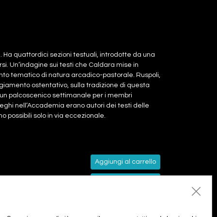
Ha quattordici sezioni testuali, introdotte da una
rsi. Un’indagine sui testi che Caldara mise in
mento tematico di natura arcadico-pastorale. Ruspoli,
iamento ostentativo, sulla tradizione di questa
, un palcoscenico settimanale per i membri
eghi nell’Accademia erano autori dei testi delle
o possibili solo in via eccezionale.
Aggiungi al carrello
Aggiungi al carrello
Aggiungi tutti al carrello