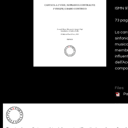
ISMN 9
73 pag
La cant
sinfoni
musica 
membro
influen
dell’Ac
composi
Files:
Pa
Pa
par