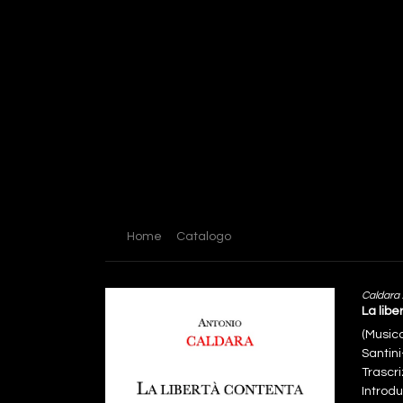
Home
Catalogo
Caldara
La libe
(Music
Santini
Trascr
Introd