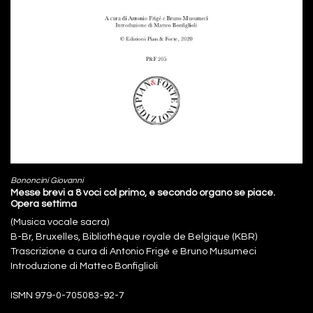
Bononcini Giovanni
Messe brevi a 8 voci col primo, e secondo organo se piace.
Opera settima
(Musica vocale sacra)
B-Br, Bruxelles, Bibliothèque royale de Belgique (KBR)
Trascrizione a cura di Antonio Frigé e Bruno Musumeci
Introduzione di Matteo Bonfiglioli
ISMN 979-0-705083-92-7