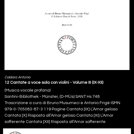
Caldara Antonio
12 Cantate a voce sola con violini - Volume III (IX-XII)
(Musica vocale profana)
Santini-Bibliothek - Münster, (D-MÜs) SANT Hs 748
Trascrizione a cura di Bruno Musumeci e Antonio Frigé ISMN
979-0-705083-87-3 119 Pagine Cantata [IX] L’Amor geloso
Cantata [X] Risposta all’Amor geloso Cantata [XI] L’Amor
sofferente Cantata [XII] Risposta all’Amor sofferente