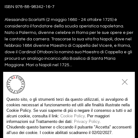
ISBN 978-88-98342-16-7
Alessandro Scarlatti (2 maggio 1660 - 24 ottobre 1725) è
considerato il fondatore della scuola operistica napoletana.
Nato a Palermo, divenne celebre in Roma per le sue opere e per
le cantate da camera. Trascorse la sua vita fra Napoli, dove nel
febbraio 1684 divenne Maestro di Cappella del Vicerè, e Roma,
dove il Cardinal Ottoboni lo nominò suo Maestro di Cappella e gli
procurò un analogo incarico alla Basilica di Santa Maria
Maggiore. Morì a Napoli nel 1725...
Files:
partitura
4,00€
Aggiungi al carrello
Questo sito, o gli strumenti terzi da questo utilizzati, si avvalgono di
parti
5,00€
cookies necessari al funzionamento ed utili alle finalità illustrate nella
Aggiungi al carrello
Cookie Policy. Se vuoi saperne di più o negare il consenso a tutti o ad
alcuni cookie, consulta il link:
Cookie Policy
. Per maggiori
partitura +
9,00€
Aggiungi tutti al carrello
informazioni sul Trattamento dei dati:
Privacy Policy
.
parti
Chiudendo questo banner o cliccando il pulsante "Accetta" acconsenti
all’uso dei cookie. I cookie abilitati scadranno il 02/02/2027.