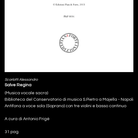
Scarlatti Alessandro
Salve Regina
(Musica vocale sacra)
Biblioteca del Conservatorio di musica S.Pietro a Majella - Napoli
Antifona a voce sola (Soprano) con tre violini e basso continuo
A cura di Antonio Frigé
31 pag.