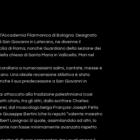
ll’Accademia Filarmonica di Bologna. Designato
 San Giovanni in Laterano, ne divenne il
ilia di Roma, nonché Guardiano della sezione dei
la chiesa di Santa Maria in Vallicella. Morì nel
 corollario a numerosissimi salmi, cantate, messe e
ano. Una ideale recensione stilistica è stata
che il suo predecessore a San Giovanni in
ai attaccato alla tradizione palestriniana (così
citato, tra gli altri, dallo scrittore Charles
gare), dal musicologo belga François-Joseph Fétis
ate Giuseppe Bertini (che lo reputò “valente maestro
lbert Lavignac (il quale, assimilandolo ad altri, lo
stante non fosse minimamente avanzato rispetto