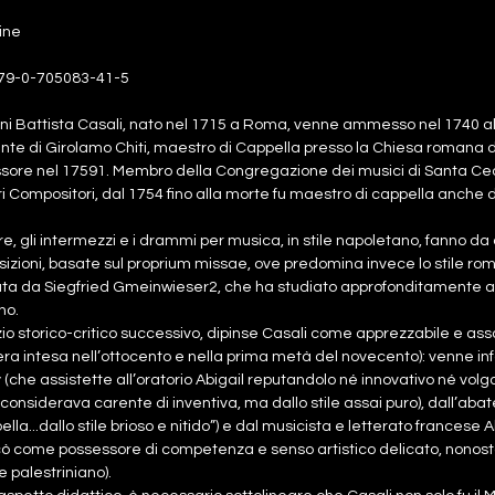
ine
79-0-705083-41-5
ni Battista Casali, nato nel 1715 a Roma, venne ammesso nel 1740 a
nte di Girolamo Chiti, maestro di Cappella presso la Chiesa romana di
sore nel 17591. Membro della Congregazione dei musici di Santa Cec
 Compositori, dal 1754 fino alla morte fu maestro di cappella anche del
e, gli intermezzi e i drammi per musica, in stile napoletano, fanno da
zioni, basate sul proprium missae, ove predomina invece lo stile rom
ta da Siegfried Gmeinwieser2, che ha studiato approfonditamente an
no.
izio storico-critico successivo, dipinse Casali come apprezzabile e ass
a intesa nell’ottocento e nella prima metà del novecento): venne infatti 
(che assistette all’oratorio Abigail reputandolo né innovativo né vol
 considerava carente di inventiva, ma dallo stile assai puro), dall’ab
ella...dallo stile brioso e nitido”) e dal musicista e letterato francese A
icò come possessore di competenza e senso artistico delicato, nono
le palestriniano).