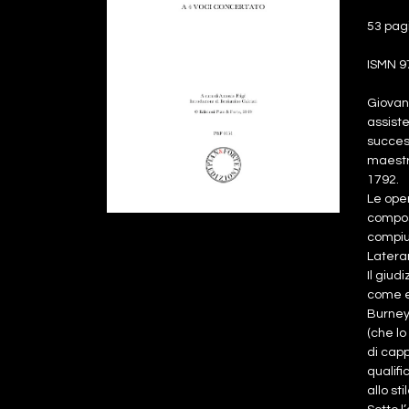
53 pag
ISMN 9
Giovan
assiste
succes
maestri
1792.
Le oper
composi
compiu
Latera
Il giud
come er
Burney 
(che lo
di capp
qualif
allo sti