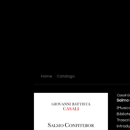
Home
Catalogo
Casali G
Salmo 
(Music
Biblio
Trascri
Introdu