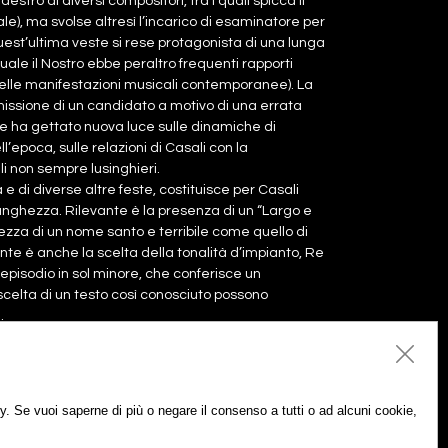
estro di diversi compositori, tra i quali spicca il
), ma svolse altresì l’incarico di esaminatore per
uest’ultima veste si rese protagonista di una lunga
uale il Nostro ebbe peraltro frequenti rapporti
elle manifestazioni musicali contemporanee). La
missione di un candidato a motivo di una errata
he ha gettato nuova luce sulle dinamiche di
l’epoca, sulle relazioni di Casali con la
i non sempre lusinghieri.
e di diverse altre feste, costituisce per Casali
unghezza. Rilevante è la presenza di un “Largo e
zza di un nome santo e terribile come quello di
sante è anche la scelta della tonalità d’impianto, Re
n episodio in sol minore, che conferisce un
scelta di un testo così conosciuto possono
.
icy. Se vuoi saperne di più o negare il consenso a tutti o ad alcuni cookie,
Aggiungi al carrello