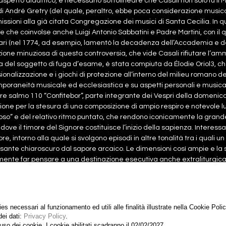
’aspetto didattico, è necessario sottolineare che Casali non solo fu il Ma
 André Gretry (del quale, peraltro, ebbe poca considerazione musicale
ssioni alla già citata Congregazione dei musici di Santa Cecilia. In q
e che coinvolse anche Luigi Antonio Sabbatini e Padre Martini, con il q
lari (nel 1774, ad esempio, lamentò la decadenza dell’Accademia e d
ione minuziosa di questa controversia, che vide Casali rifiutare l’am
a del soggetto di fuga d’esame, è stata compiuta da Élodie Oriol3, c
ionalizzazione e i giochi di protezione all’interno del milieu romano del
poraneità musicale ed ecclesiastica e su aspetti personali e musical
bre salmo 110 “Confitebor”, parte integrante dei Vespri della domenica 
ione per la stesura di una composizione di ampio respiro e notevole l
so” e del relativo ritmo puntato, che rendono iconicamente la grande
ddove il timore del Signore costituisce l’inizio della sapienza. Interes
e, intorno alla quale si svolgono episodi in altre tonalità tra i quali u
sante chiaroscuro dal sapore arcaico. Le dimensioni così ampie e la 
mente far pensare a una destinazione esecutiva anche extraliturgica
rtitura
7,00€
ies necessari al funzionamento ed utili alle finalità illustrate nella Cookie Pol
dei dati:
Privacy Policy
.
so dei cookie. I cookie abilitati scadranno il 02/02/2027.