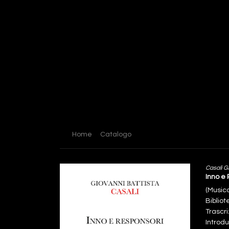
Home
Catalogo
Casali G
Inno e 
(Music
Biblio
Trascri
Introdu