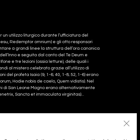
utilizzo liturgico durante l’ufficiatura del
 (Iesu, Redemptor omnium) e gli otto responsori
entare a grandi linee la struttura dell’ora canonica
e dell’Inno e seguita dal canto del Te Deum e
ne e tre lezioni (ossia letture), delle quali i
di al mistero celebrato grazie all’utilizzo di
ni del profeta Isaia (9, 1-6; 40, 1-8; 52, 1-6) erano
orum, Hodie nobis de caelo, Quem vidistis). Nel
omini di San Leone Magno erano alternativamente
etrix, Sancta et immaculata virginitas)...
Aggiungi al carrello