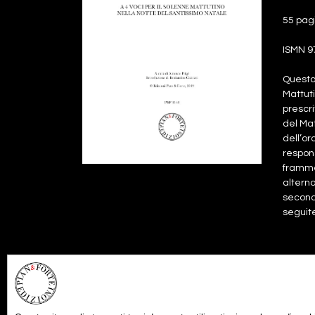
55 pag
ISMN 9
Questa 
Mattuti
prescri
del Mat
dell’or
respons
frammen
alterna
secondo
seguite
Files:
Pa