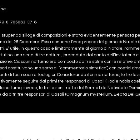
ine
79-0-705083-37-8
stupenda silloge di composizioni è stata evidentemente pensata per un 
no del 25 Dicembre. Essa contiene l’inno proprio del giorno di Natale
tti. E’ utile, in questo caso e limitatamente al giorno di Natale, ramm
tutino: una serie di tre notturni, preceduta dal canto dell’Invitatorio 
azione. Ciascun notturno era composto da tre salmi con le relative antifo
ori costituivano una sorta di “commentario sintetico”, con poetici riman
ti di testi sacri e teologici. Considerando il primo notturno, le tre lezio
tivamente seguite dai primi tre responsori di Casali (Hodie nobis cael
 notturno, invece, le tre lezioni tratte dal Sermo I de Nativitate D
 da altri tre responsori di Casali (O magnum mysterium, Beata Dei Gen
rtitura
7,00€