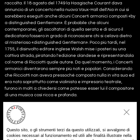
raccolta. Il 18 agosto del 1749 la Haagische Courant dava
annuncio di un concerto nella nuova Vaux-Hall dell'Aia in cui si
sarebbero eseguiti anche alcuni Concerti armonici composti «by
a distinguished Gentleman». È probabile che alcuni
contemporanei, gli ascoltatori di quella serata e di sicuro il
dedicatario fossero in grado di riconoscere chi si celava dietro
al misterioso «distinguished Gentleman». Poco più tardi, nel
1755, il disinvolto editore inglese Walsh mise i posteri su una
cattiva strada, piratando l'edizione olandese e ripresentandola
col nome di Ricciotti quale autore. Da quel momento, i Concerti
armonici diventarono sempre più noti e popolari. Considerando
che Ricciotti non aveva pressoché composto nulla in vita sua ed
era noto soprattutto come violinista e impresario teatrale,
furono in molti a chiedersi come potesse esser lui il compositore
di una musica così ricca e profonda.
Files:
Partitura
20,00€
Aggiungi al carrello
Questo sito, o gli strumenti terzi da questo utilizzati, si avvalgono di
Parti
25,00€
cookies necessari al funzionamento ed utili alle finalità illustrate nella
Aggiungi al carrello