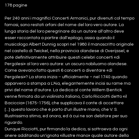
178 pagine
Per 240 anni i magnifici Concerti Armonici, pur divenuti col tempo
famosi, sono restati orfani del nome del loro vero autore. La
lunga storia del loro peregrinare da un autore all'altro deve
esser raccontata a partire dall'epilogo, ossia quando il
musicologo Albert Dunnig scoprì nel 1980 il manoscritto originale
nel castello di Twickel, nella provincia olandese di Overijssel, e
poté definitivamente attribuire questi celebri concerti «di
Pergolesi» al loro vero autore: un oscuro nobiluomo olandese.
Come avevano fatto questi 6 concerti a diventare «di
Pergolesi»? La storia inizia – ufficialmente – nel 1740 quando
apparvero a stampa a L'Aia, elegantemente incisi su rame ma
privi del nome d'autore. La dedica al conte Willem Bentick
venne firmata da un violinista italiano, Carlo Ricciotti detto «il
Baciccia» (1675-1756), che supplicava il conte di accettare
[...] questo lavoro che è parto d'un illustre mano, che V. S.
Illustrissima stima, ed onora, ed à cui ne son debitore per suo
riguardo.
Dunque Ricciotti, pur firmando la dedica, si sottraeva da ogni
onere additando un'ignota «illustre mano» quale autore della