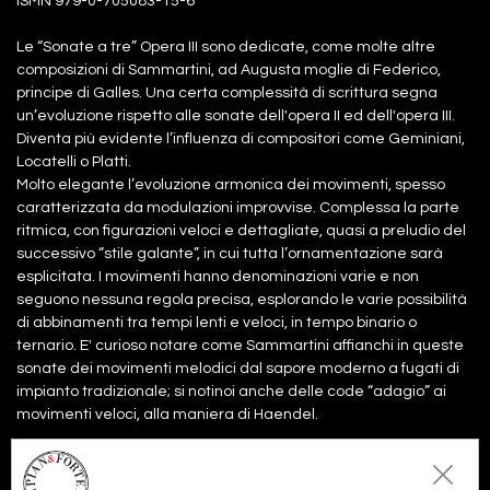
ISMN 979-0-705083-15-6
Le “Sonate a tre” Opera III sono dedicate, come molte altre
composizioni di Sammartini, ad Augusta moglie di Federico,
principe di Galles. Una certa complessità di scrittura segna
un’evoluzione rispetto alle sonate dell'opera II ed dell'opera III.
Diventa più evidente l’influenza di compositori come Geminiani,
Locatelli o Platti.
Molto elegante l’evoluzione armonica dei movimenti, spesso
caratterizzata da modulazioni improvvise. Complessa la parte
ritmica, con figurazioni veloci e dettagliate, quasi a preludio del
successivo “stile galante”, in cui tutta l’ornamentazione sarà
esplicitata. I movimenti hanno denominazioni varie e non
seguono nessuna regola precisa, esplorando le varie possibilità
di abbinamenti tra tempi lenti e veloci, in tempo binario o
ternario. E' curioso notare come Sammartini affianchi in queste
sonate dei movimenti melodici dal sapore moderno a fugati di
impianto tradizionale; si notinoi anche delle code “adagio” ai
movimenti veloci, alla maniera di Haendel.
Files: