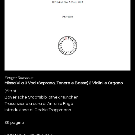
Pinzger Romanus
Missa VI a 3 Voci (Soprano, Tenore e Basso) 2 Violini e Organo
(Altro)
Bayerische Staatsbibliothek München
Trascrizione a cura di Antonio Frigé
Introduzione di Cedric Trappmann
38 pagine