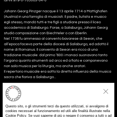
ISMN 979-0-705083-04-0
Johann Georg Pinzger nacque il 13 aprile 1714 a Mattighofen
(Austria) in una famiglia di musicisti. Il padre, liutista e musico
egli stesso, mandò tutti e tre figli a studiare presso il liceo
accademico di Salisburgo. Forse, a Salisburgo, Johann Georg
studiò composizione con Biechteler o con Eberlin.
Nel 1738 fu ammesso al convento bavarese di Seeon, che
all’epoca faceva parte della diocesi di Salisburgo, ed adottò il
nome di Romanus. Il convento di Seeon era ricco di una
tradizione musicale: dal primo ’600 i monaci suonavono tanto
l’organo quanto strumenti ad arco ed a fiato e componevano
non solo musica per la liturgia, ma anche oratori.
Il repertorio musicale era sotto la diretta influenza della musica
sacra che fioriva a Salisburgo...
Files:
Partitura
8,00€
Aggiungi al carrello
Questo sito, o gli strumenti terzi da questo utilizzati, si avvalgono di
Parti
15,00€
cookies necessari al funzionamento ed utili alle finalità illustrate nella
Aggiungi al carrello
Cookie Policy. Se vuoi saperne di più o negare il consenso a tutti o ad